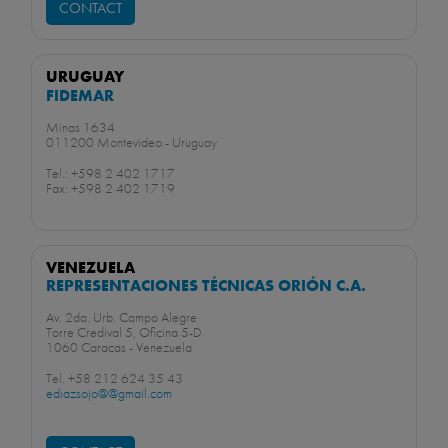
CONTACT
URUGUAY
FIDEMAR
Minas 1634
011200 Montevideo - Uruguay
Tel.: +598 2 402 1717
Fax: +598 2 402 1719
VENEZUELA
REPRESENTACIONES TÉCNICAS ORIÓN C.A.
Av. 2da. Urb. Campo Alegre
Torre Credival 5, Oficina 5-D
1060 Caracas - Venezuela
Tel. +58 212 624 35 43
ediazsojo@@gmail.com