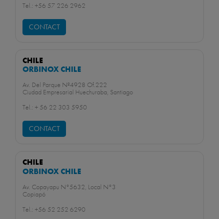
Tel.: +56 57 226 2962
CONTACT
CHILE
ORBINOX CHILE
Av. Del Parque Nº4928 Of.222
Ciudad Empresarial Huechuraba, Santiago
Tel.: + 56 22 303 5950
CONTACT
CHILE
ORBINOX CHILE
Av. Copayapu N°5632, Local N°3
Copiapó
Tel.: +56 52 252 6290