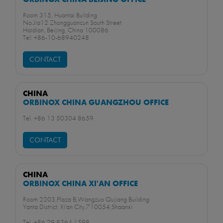
Room 315, Huantai Building
No.Jia12 Zhongguancun South Street
Haidian, Beijing, China 100086
Tel: +86-10-68940248
CONTACT
CHINA
ORBINOX CHINA GUANGZHOU OFFICE
Tel. +86 13 50304 8659​
CONTACT
CHINA
ORBINOX CHINA XI'AN OFFICE
Room 2203,Plaza B,Wangzuo Qujiang Building
Yanta District, Xi'an City,710054,Shaanxi
Tel. +86 29 8364 1598