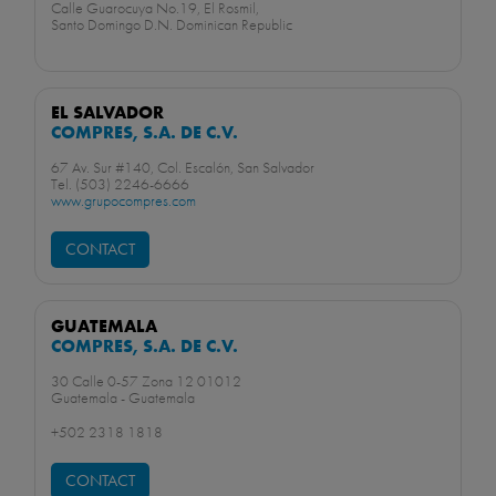
Calle Guarocuya No.19, El Rosmil,
Santo Domingo D.N. Dominican Republic
EL SALVADOR
COMPRES, S.A. DE C.V.
67 Av. Sur #140, Col. Escalón, San Salvador
Tel. (503) 2246-6666
www.grupocompres.com
CONTACT
GUATEMALA
COMPRES, S.A. DE C.V.
30 Calle 0-57 Zona 12 01012
Guatemala - Guatemala
+502 2318 1818
CONTACT