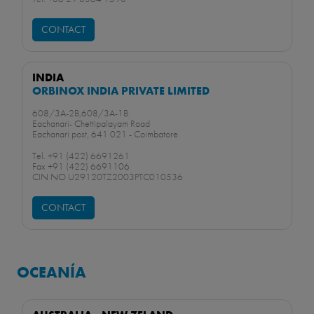
CONTACT
INDIA
ORBINOX INDIA PRIVATE LIMITED
608/3A-2B,608/3A-1B
Eachanari- Chettipalayam Road
Eachanari post, 641 021 - Coimbatore
Tel. +91 (422) 6691261
Fax +91 (422) 6691106
CIN NO U29120TZ2003PTC010536
CONTACT
OCEANÍA