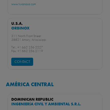
www.tuvanosa.com
U.S.A.
ORBINOX
311 North Front Street
38821 Amory, Mississippi
Tel.: +1 662 256 2227
Fax: +1 662 256 2119
CONTACT
AMÉRICA CENTRAL
DOMINICAN REPUBLIC
INGENIERÍA CIVIL Y AMBIENTAL S.R.L.