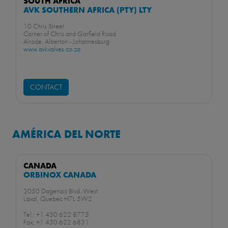
SOUTH AFRICA
AVK SOUTHERN AFRICA (PTY) LTY
10 Chris Street
Corner of Chris and Garfield Road
Alrode, Alberton - Johannesburg
www.avkvalves.co.za
CONTACT
AMÉRICA DEL NORTE
CANADA
ORBINOX CANADA
2050 Dagenais Blvd. West
Laval, Quebec H7L 5W2
Tel.: +1 450 622 8775
Fax: +1 450 622 6831