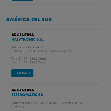
AMÉRICA DEL SUR
ARGENTINA
VALVTRONIC S.A.
Wenceslao Villafane 41
La Boca (C1160AEA) Buenos Aires - Argentina
Tel.: (54-11) 4362-0666
Fax: (54-11) 4362-0666
CONTACT
ARGENTINA
ESFEROMATIC SA
Gran Canaria 3010, CP (B1878EEJ), Quilmes, Bs. As.
Argentina