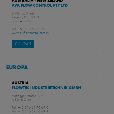
AUSTRALIA - NEW ZELAND
AVK FLOW CONTROL PTY LTD
6 Wirriga Street
Regency Park 5010
South Australia
Tel.: +61 8 8262 8885
www.avkflowcontrol.com.au
CONTACT
EUROPA
AUSTRIA
FLOWTEC INDUSTRIETECHNIK GMBH
Stattegger Strasse 179
A-8046 Graz
Tel.: +43 316 69 70 69-0
Fax: +43 316 69 70 69-9