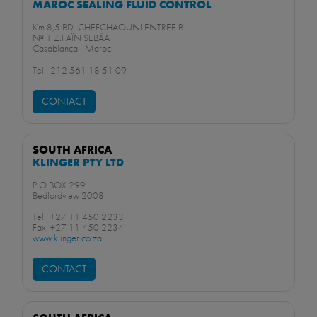
MAROC SEALING FLUID CONTROL
Km 8,5 BD. CHEFCHAOUNI ENTREE B
Nª 1 Z.I AÏN SEBÂA
Casablanca - Maroc
Tel.: 212 561 18 51 09
CONTACT
SOUTH AFRICA
KLINGER PTY LTD
P.O.BOX 299
Bedfordview 2008
Tel.: +27 11 450 2233
Fax: +27 11 450 2234
www.klinger.co.za
CONTACT