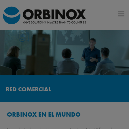
RED COMERCIAL
ORBINOX EN EL MUNDO
Con 6 plantas de producción en Europa, América y Asia, 12 filiales de