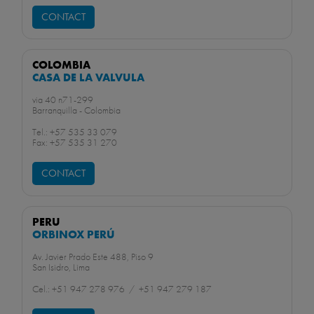
CONTACT
COLOMBIA
CASA DE LA VALVULA
via 40 n71-299
Barranquilla - Colombia
Tel.: +57 535 33 079
Fax: +57 535 31 270
CONTACT
PERU
ORBINOX PERÚ
Av. Javier Prado Este 488, Piso 9
San Isidro, Lima
Cel.: +51 947 278 976 / +51 947 279 187