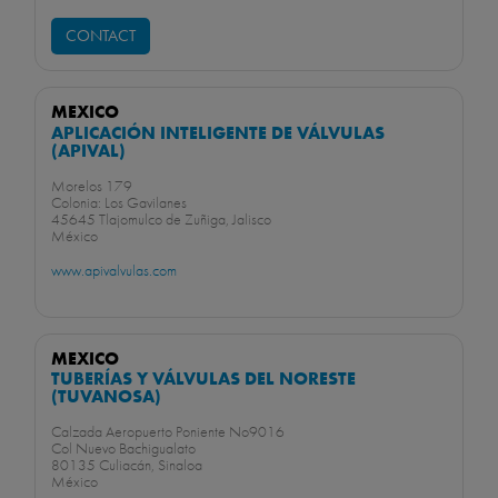
CONTACT
MEXICO
APLICACIÓN INTELIGENTE DE VÁLVULAS
(APIVAL)
Morelos 179
Colonia: Los Gavilanes
45645 Tlajomulco de Zuñiga, Jalisco
México
www.apivalvulas.com
MEXICO
TUBERÍAS Y VÁLVULAS DEL NORESTE
(TUVANOSA)
Calzada Aeropuerto Poniente No9016
Col Nuevo Bachigualato
80135 Culiacán, Sinaloa
México